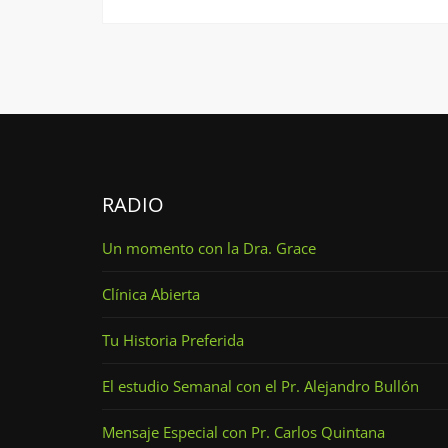
RADIO
Un momento con la Dra. Grace
Clínica Abierta
Tu Historia Preferida
El estudio Semanal con el Pr. Alejandro Bullón
Mensaje Especial con Pr. Carlos Quintana