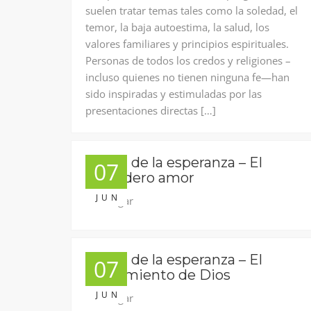
suelen tratar temas tales como la soledad, el
temor, la baja autoestima, la salud, los
valores familiares y principios espirituales.
Personas de todos los credos y religiones –
incluso quienes no tienen ninguna fe—han
sido inspiradas y estimuladas por las
presentaciones directas […]
La voz de la esperanza – El
07
verdadero amor
JUN
Descargar
La voz de la esperanza – El
07
ofrecimiento de Dios
JUN
Descargar