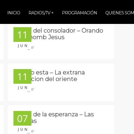
INICIO
RADIOS/TV +
PROGRAMACIÓN
QUIENES SO
La voz del consolador – Orando
11
en el nomb Jesus
JUN
Descargar
Escrito esta – La extrana
11
facinacion del oriente
JUN
Descargar
La voz de la esperanza – Las
07
bebidas
JUN
Descargar