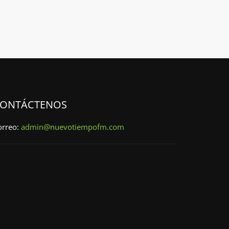
ONTÁCTENOS
orreo:
admin@nuevotiempofm.com