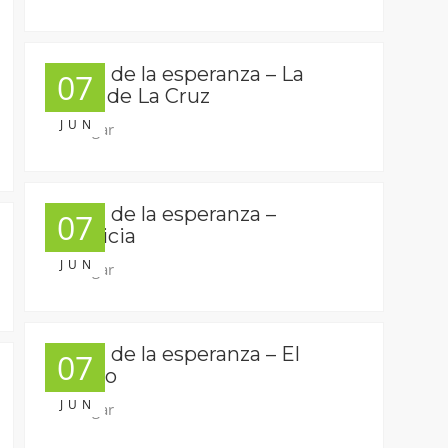
La voz de la esperanza – La
07
Gloria de La Cruz
JUN
Descargar
La voz de la esperanza –
07
Injusticia
JUN
Descargar
La voz de la esperanza – El
07
pecado
JUN
Descargar