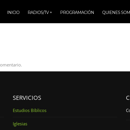
INICIO
RADIOS/TV +
PROGRAMACIÓN
QUIENES SO
comentario.
SERVICIOS
C
Estudios Bíblicos
C
Iglesias