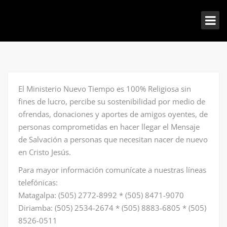
El Ministerio Nuevo Tiempo es 100% Religiosa sin
fines de lucro, percibe su sostenibilidad por medio de
ofrendas, donaciones y aportes de amigos oyentes, de
personas comprometidas en hacer llegar el Mensaje
de Salvación a personas que necesitan nacer de nuevo
en Cristo Jesús.
Para mayor información comunícate a nuestras líneas
telefónicas:
Matagalpa: (505) 2772-8992 * (505) 8471-9070
Diriamba: (505) 2534-2674 * (505) 8883-6805 * (505)
8526-0511