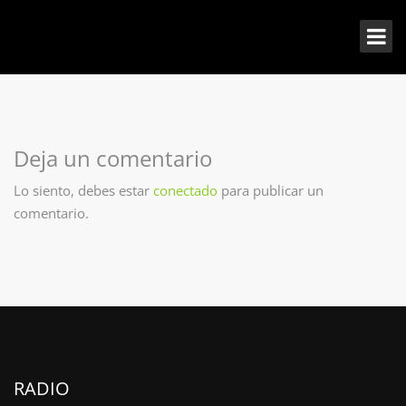
Deja un comentario
Lo siento, debes estar
conectado
para publicar un
comentario.
RADIO