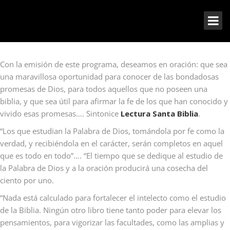
Con la emisión de este programa, deseamos en oración: que sea
una maravillosa oportunidad para conocer de las bondadosas
promesas de Dios, para todos aquellos que no poseen una
biblia, y que sea útil para afirmar la fe de los que han conocido y
vivido esas promesas…. Sintonice
Lectura Santa Biblia
.
“Los que estudian la Palabra de Dios, tomándola por fe como la
verdad, y recibiéndola en el carácter, serán completos en aquel
que es todo en todo”…. “El tiempo que se dedique al estudio de
la Palabra de Dios y a la oración producirá una cosecha del
ciento por uno.
“Nada está calculado para fortalecer el intelecto como el estudio
de la Biblia. Ningún otro libro tiene tanto poder para elevar los
pensamientos, para vigorizar las facultades, como las amplias y